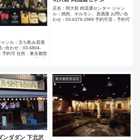
店名：明大前 肉流通センター ジャン
ル：焼肉、ホルモン、居酒屋 お問い合
わせ：03-6379-2989 予約可否：予約可
住所：東京都世田谷区松原1-36-10 中原
ビル 1F アクセス：各線明大前駅徒歩
40秒 定休日：...
ジャンル：立ち飲み居酒
合わせ：03-6804-
否：予約可 住所：東京都世
15-12 アクセス：三軒茶
分 定休日：不定休 営業
東京都世田谷区
ダンダダン 下北沢