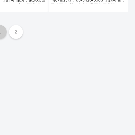
否：予約可 住所：東京都世
問い合わせ：03-3418-5986 予約可否：
-6 テクノプラザ下北沢
予約可 住所：東京都世田谷区北沢2-1-7
下北沢駅から177m 定休
ハウジング北沢ビル6F アクセス：下北
沢駅...
1
2