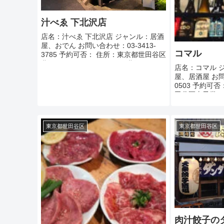
汁べゑ 下北沢店
店名：汁べゑ 下北沢店 ジャンル：居酒
屋、おでん お問い合わせ：03-3413-
コマル
3785 予約可否： 住所：東京都世田谷区
北沢2-18-2 パインクレスト北沢 1F ア
店名：コマル 
クセス：小田急線下北沢駅南口から 徒
屋、居酒屋 お問い
歩3分 定休日：...
0503 予約可
田谷区太子堂5-
屋駅から徒歩6
時間： 【...
東京都世田谷区
東京都世田谷区
肉汁餃子の