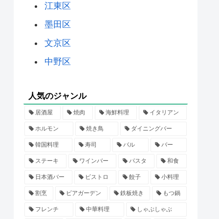
江東区
墨田区
文京区
中野区
人気のジャンル
居酒屋
焼肉
海鮮料理
イタリアン
ホルモン
焼き鳥
ダイニングバー
韓国料理
寿司
バル
バー
ステーキ
ワインバー
パスタ
和食
日本酒バー
ビストロ
餃子
小料理
割烹
ビアガーデン
鉄板焼き
もつ鍋
フレンチ
中華料理
しゃぶしゃぶ