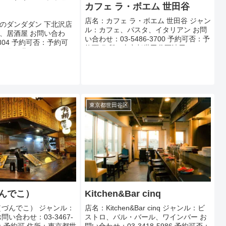
カフェ ラ・ボエム 世田谷
店名：カフェ ラ・ボエム 世田谷 ジャン
のダンダダン 下北沢店
ル：カフェ、パスタ、イタリアン お問
、居酒屋 お問い合わ
い合わせ：03-5486-3700 予約可否：予
-0804 予約可否：予約可
約可 住所：東京都世田谷区池尻1-9-11
谷区北沢2-10-10 アク
メゾン・ド・ソレイユ １Ｆ・Ｂ１Ｆ
北沢駅南口 徒歩約30秒
アクセス：三軒茶屋...
.
東京都世田谷区
づんでこ）
Kitchen&Bar cinq
（づんでこ） ジャンル：
店名：Kitchen&Bar cinq ジャンル：ビ
問い合わせ：03-3467-
ストロ、バル・バール、ワインバー お