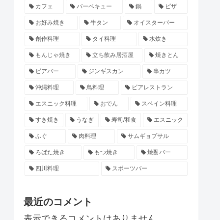
カフェ
バーベキュー
鍋
ピザ
お好み焼き
牛タン
オイスターバー
創作料理
タイ料理
水炊き
もんじゃ焼き
立ち飲み居酒屋
焼きとん
ビアバー
ジンギスカン
串カツ
沖縄料理
鳥料理
ビアレストラン
エスニック料理
おでん
スペイン料理
すき焼き
うなぎ
寿司/和食
エスニック
ふぐ
肉料理
サムギョプサル
ろばた焼き
もつ焼き
焼酎バー
四川料理
スポーツバー
最近のコメント
表示できるコメントはありません。