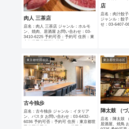
店
店名：肉汁餃子
肉人 三茶店
ジャンル：餃子
せ：03-6407
店名：肉人 三茶店 ジャンル：ホルモ
住所：東京都世田
ン、焼肉、居酒屋 お問い合わせ：03-
セス：各線 下
3410-6225 予約可否：予約可 住所：東
定休日：無休 ..
京都世田谷区三軒茶屋1-7-13 アクセ
ス：三軒茶屋駅世田谷通り出口から徒
歩5分 定休日：不定休 ...
東京都世田谷区
東京都世田谷区
古今独歩
陣太鼓 （
店名：古今独歩 ジャンル：イタリア
ン、パスタ お問い合わせ：03-6432-
店名：陣太鼓 
6036 予約可否：予約可 住所：東京都世
居酒屋、焼鳥 お
田谷区世田谷3-3-1 コムス世田谷 2F ア