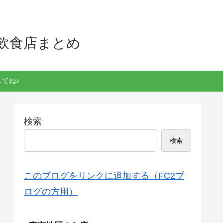
飲食店まとめ
てね♪
検索
検索
このブログをリンクに追加する（FC2ブ
ログの方用）