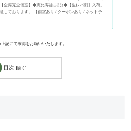
【全席完全個室】◆恵比寿徒歩2分◆【生レバ刺】入荷。
しております。 【個室あり / クーポンあり / ネット予約
真など、ユーザーによるリアルな情報が満載です！地図や
め上記にて確認をお願いいたします。
目次