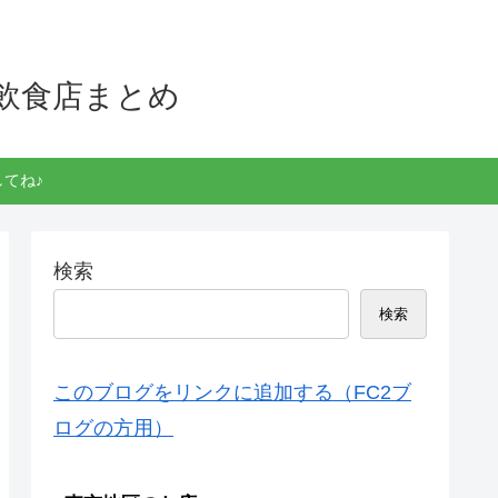
飲食店まとめ
てね♪
検索
検索
このブログをリンクに追加する（FC2ブ
ログの方用）