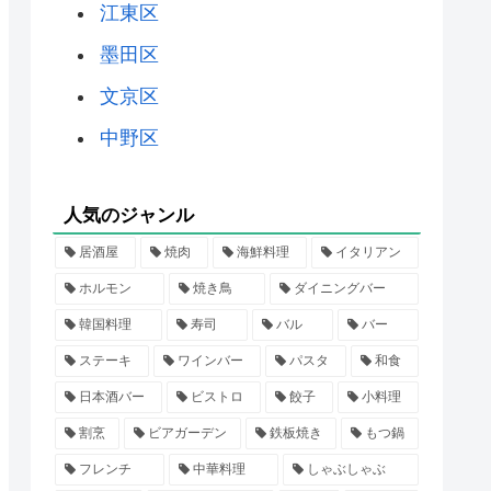
江東区
墨田区
文京区
中野区
人気のジャンル
居酒屋
焼肉
海鮮料理
イタリアン
ホルモン
焼き鳥
ダイニングバー
韓国料理
寿司
バル
バー
ステーキ
ワインバー
パスタ
和食
日本酒バー
ビストロ
餃子
小料理
割烹
ビアガーデン
鉄板焼き
もつ鍋
フレンチ
中華料理
しゃぶしゃぶ