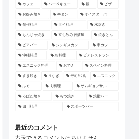
カフェ
バーベキュー
鍋
ピザ
お好み焼き
牛タン
オイスターバー
創作料理
タイ料理
水炊き
もんじゃ焼き
立ち飲み居酒屋
焼きとん
ビアバー
ジンギスカン
串カツ
沖縄料理
鳥料理
ビアレストラン
エスニック料理
おでん
スペイン料理
すき焼き
うなぎ
寿司/和食
エスニック
ふぐ
肉料理
サムギョプサル
ろばた焼き
もつ焼き
焼酎バー
四川料理
スポーツバー
最近のコメント
表示できるコメントはありません。