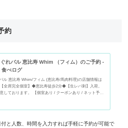
予約
ぐれバル 恵比寿 Whim （フィム）のご予約 -
| 食べログ
ル 恵比寿 Whim/フィム (恵比寿/馬肉料理)の店舗情報は
【全席完全個室】◆恵比寿徒歩2分◆【生レバ刺】入荷。
しております。 【個室あり / クーポンあり / ネット予約
真など、ユーザーによるリアルな情報が満載です！地図や
日付と人数、時間を入力すれば手軽に予約が可能で