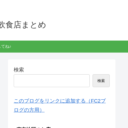
飲食店まとめ
てね♪
検索
検索
このブログをリンクに追加する（FC2ブ
ログの方用）