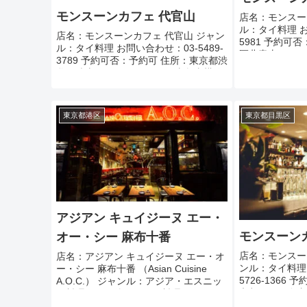
モンスーンカフェ 代官山
店名：モンスー
ル：タイ料理 お
店名：モンスーンカフェ 代官山 ジャン
5981 予約可
ル：タイ料理 お問い合わせ：03-5489-
区北青山3-6-2
3789 予約可否：予約可 住所：東京都渋
ス：銀座・千代
谷区鉢山町15-4 アクセス：東急東横線
駅」駅 B2・B4..
「代官山駅」より徒歩15分 定休日：無
休 営業時間：1...
東京都港区
東京都目黒区
アジアン キュイジーヌ エー・
モンスーン
オー・シー 麻布十番
店名：モンスー
店名：アジアン キュイジーヌ エー・オ
ンル：タイ料理 
ー・シー 麻布十番 （Asian Cuisine
5726-1366
A.O.C.） ジャンル：アジア・エスニッ
京都目黒区自由が
ク料理（その他）、タイ料理、鍋（そ
が丘 Ｂ１Ｆ
の他） お問い合わせ：050-3134-3116