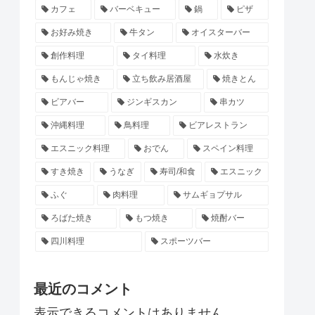
カフェ
バーベキュー
鍋
ピザ
お好み焼き
牛タン
オイスターバー
創作料理
タイ料理
水炊き
もんじゃ焼き
立ち飲み居酒屋
焼きとん
ビアバー
ジンギスカン
串カツ
沖縄料理
鳥料理
ビアレストラン
エスニック料理
おでん
スペイン料理
すき焼き
うなぎ
寿司/和食
エスニック
ふぐ
肉料理
サムギョプサル
ろばた焼き
もつ焼き
焼酎バー
四川料理
スポーツバー
最近のコメント
表示できるコメントはありません。