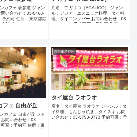
ンカフェ 表参道 ジャン
店名：アガリコ（AGALICO） ジャン
問い合わせ：03-5468-
ル：アジア・エスニック料理、タイ料
否：予約可 住所：東京都港
理、ダイニングバー お問い合わせ：03-
6 佐藤ビル 1F アクセ
5357-7997 予約可否：予約可 住所：東
田・半蔵門線「表参道
京都新宿区新宿3-9-9 新宿ワタセイ・タ
.
マビル 1F アクセ...
東京都渋谷区
タイ屋台 ラオラオ
カフェ 自由が丘
店名：タイ屋台 ラオラオ ジャンル：タ
イ料理、もんじゃ焼き、タイスキ お問
ンカフェ 自由が丘 ジャ
い合わせ：03-5793-3773 予約可否：予
お問い合わせ：03-
約可 住所：東京都渋谷区恵比寿4-4-14
 予約可否：予約可 住所：東
イナビル 1F アクセス：JR恵比寿駅東
丘1-26-4 ステラ自由
口徒歩一分 定...
 アクセス：東急東横線