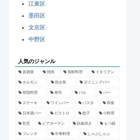
江東区
墨田区
文京区
中野区
人気のジャンル
居酒屋
焼肉
海鮮料理
イタリアン
ホルモン
焼き鳥
ダイニングバー
韓国料理
寿司
バル
バー
ステーキ
ワインバー
パスタ
和食
日本酒バー
ビストロ
餃子
小料理
割烹
ビアガーデン
鉄板焼き
もつ鍋
フレンチ
中華料理
しゃぶしゃぶ