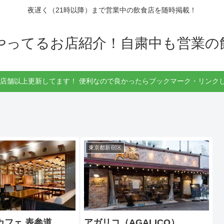
夜遅く（21時以降）まで営業中の飲食店を随時掲載！
もやってるお店紹介！自粛中も営業の
30店舗以上更新してます！ 便利なので良かったらブックマーク・リンクし
東京都新宿区
カフェ 表参道
アガリコ（AGALICO）